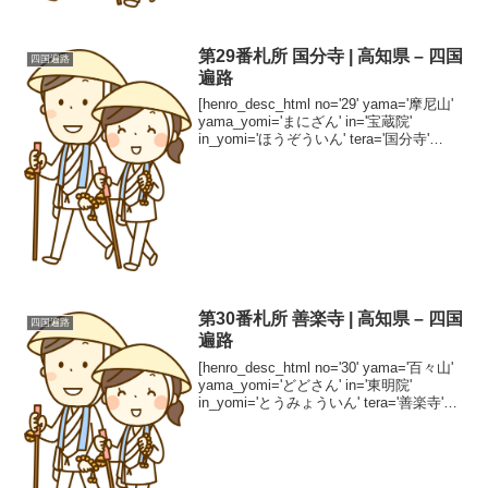
第29番札所 国分寺 | 高知県 – 四国
四国遍路
遍路
[henro_desc_html no='29' yama='摩尼山'
yama_yomi='まにざん' in='宝蔵院'
in_yomi='ほうぞういん' tera='国分寺'
tera_yomi='こくぶんじ' shuha='真言宗智
山...
第30番札所 善楽寺 | 高知県 – 四国
四国遍路
遍路
[henro_desc_html no='30' yama='百々山'
yama_yomi='どどさん' in='東明院'
in_yomi='とうみょういん' tera='善楽寺'
tera_yomi='ぜんらくじ' shuha='真言宗
豊...