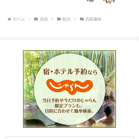
ホーム
高知
観光
四国遍路