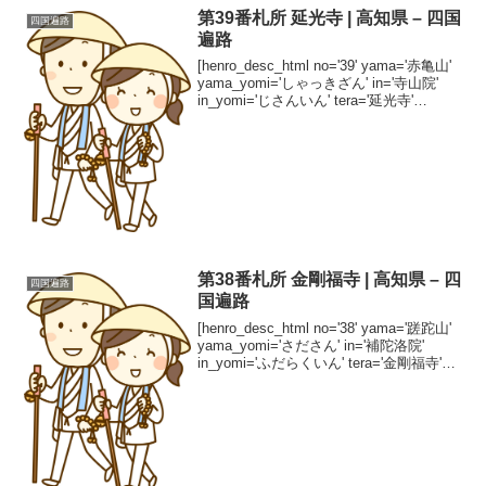
第39番札所 延光寺 | 高知県 – 四国
四国遍路
遍路
[henro_desc_html no='39' yama='赤亀山'
yama_yomi='しゃっきざん' in='寺山院'
in_yomi='じさんいん' tera='延光寺'
tera_yomi='えんこうじ' shuha='真言宗
智...
第38番札所 金剛福寺 | 高知県 – 四
四国遍路
国遍路
[henro_desc_html no='38' yama='蹉跎山'
yama_yomi='さださん' in='補陀洛院'
in_yomi='ふだらくいん' tera='金剛福寺'
tera_yomi='こんごうふくじ' shuha='真...