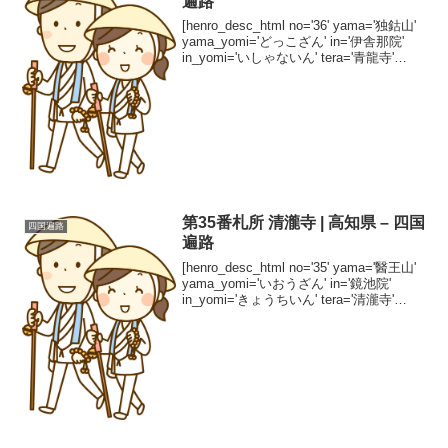
遍路
[henro_desc_html no='36' yama='独鈷山'
yama_yomi='どっこざん' in='伊舎那院'
in_yomi='いしゃないん' tera='青龍寺'
tera_yomi='しょうりゅうじ' shuha='真...
第35番札所 清瀧寺 | 高知県 – 四国
四国遍路
遍路
[henro_desc_html no='35' yama='醫王山'
yama_yomi='いおうざん' in='鏡池院'
in_yomi='きょうちいん' tera='清瀧寺'
tera_yomi='きよたきじ' shuha='真言宗
豊...