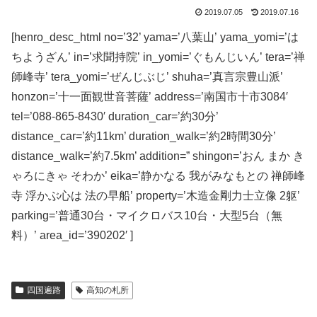
2019.07.05
2019.07.16
[henro_desc_html no=’32’ yama=’八葉山’ yama_yomi=’は
ちようざん’ in=’求聞持院’ in_yomi=’ぐもんじいん’ tera=’禅
師峰寺’ tera_yomi=’ぜんじぶじ’ shuha=’真言宗豊山派’
honzon=’十一面観世音菩薩’ address=’南国市十市3084′
tel=’088-865-8430′ duration_car=’約30分’
distance_car=’約11km’ duration_walk=’約2時間30分’
distance_walk=’約7.5km’ addition=” shingon=’おん まか き
ゃろにきゃ そわか’ eika=’静かなる 我がみなもとの 禅師峰
寺 浮かぶ心は 法の早船’ property=’木造金剛力士立像 2躯’
parking=’普通30台・マイクロバス10台・大型5台（無
料）’ area_id=’390202′ ]
四国遍路
高知の札所