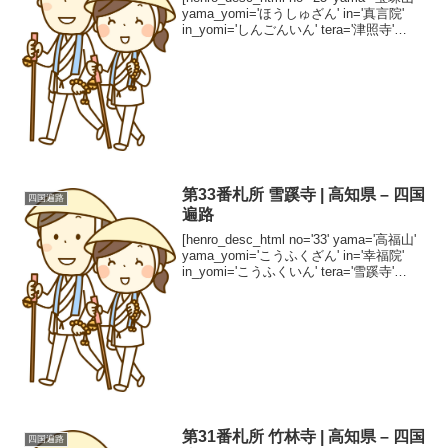
yama_yomi='ほうしゅざん' in='真言院'
in_yomi='しんごんいん' tera='津照寺'
tera_yomi='しんしょうじ' shuha='真言...
第33番札所 雪蹊寺 | 高知県 – 四国
四国遍路
遍路
[henro_desc_html no='33' yama='高福山'
yama_yomi='こうふくざん' in='幸福院'
in_yomi='こうふくいん' tera='雪蹊寺'
tera_yomi='せっけいじ' shuha='臨済宗...
第31番札所 竹林寺 | 高知県 – 四国
四国遍路