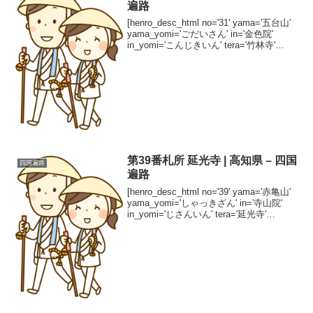
遍路
[henro_desc_html no='31' yama='五台山'
yama_yomi='ごだいさん' in='金色院'
in_yomi='こんじきいん' tera='竹林寺'
tera_yomi='ちくりんじ' shuha='真言宗
智...
第39番札所 延光寺 | 高知県 – 四国
四国遍路
遍路
[henro_desc_html no='39' yama='赤亀山'
yama_yomi='しゃっきざん' in='寺山院'
in_yomi='じさんいん' tera='延光寺'
tera_yomi='えんこうじ' shuha='真言宗
智...