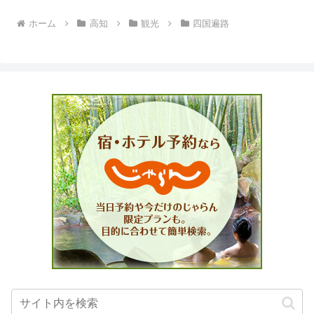
ホーム
高知
観光
四国遍路