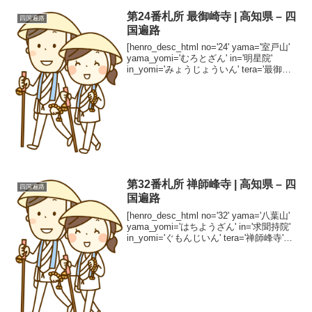
第24番札所 最御崎寺 | 高知県 – 四
四国遍路
国遍路
[henro_desc_html no='24' yama='室戸山'
yama_yomi='むろとざん' in='明星院'
in_yomi='みょうじょういん' tera='最御崎
寺' tera_yomi='ほつみさきじ' shuha='...
第32番札所 禅師峰寺 | 高知県 – 四
四国遍路
国遍路
[henro_desc_html no='32' yama='八葉山'
yama_yomi='はちようざん' in='求聞持院'
in_yomi='ぐもんじいん' tera='禅師峰寺'
tera_yomi='ぜんじぶじ' shuha='真...