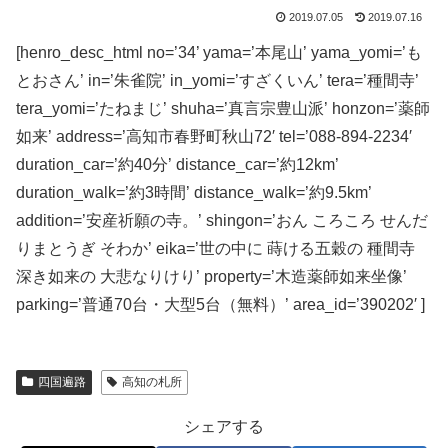
2019.07.05
2019.07.16
[henro_desc_html no=’34’ yama=’本尾山’ yama_yomi=’も
とおさん’ in=’朱雀院’ in_yomi=’すざくいん’ tera=’種間寺’
tera_yomi=’たねまじ’ shuha=’真言宗豊山派’ honzon=’薬師
如来’ address=’高知市春野町秋山72′ tel=’088-894-2234′
duration_car=’約40分’ distance_car=’約12km’
duration_walk=’約3時間’ distance_walk=’約9.5km’
addition=’安産祈願の寺。’ shingon=’おん ころころ せんだ
りまとうぎ そわか’ eika=’世の中に 蒔ける五穀の 種間寺
深き如来の 大悲なりけり’ property=’木造薬師如来坐像’
parking=’普通70台・大型5台（無料）’ area_id=’390202′ ]
四国遍路
高知の札所
シェアする