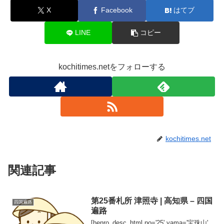
X
Facebook
はてブ
LINE
コピー
kochitimes.netをフォローする
kochitimes.net
関連記事
第25番札所 津照寺 | 高知県 – 四国
四国遍路
遍路
[henro_desc_html no='25' yama='宝珠山'