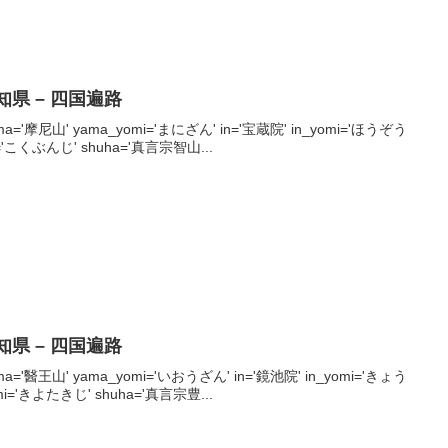
高知県 – 四国遍路
' yama='摩尼山' yama_yomi='まにざん' in='宝蔵院' in_yomi='ほうぞう
mi='こくぶんじ' shuha='真言宗智山...
高知県 – 四国遍路
' yama='醫王山' yama_yomi='いおうざん' in='鏡池院' in_yomi='きょう
omi='きよたきじ' shuha='真言宗豊...