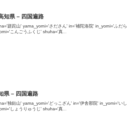
 高知県 – 四国遍路
' yama='蹉跎山' yama_yomi='さださん' in='補陀洛院' in_yomi='ふだら
yomi='こんごうふくじ' shuha='真...
高知県 – 四国遍路
' yama='独鈷山' yama_yomi='どっこざん' in='伊舎那院' in_yomi='いし
yomi='しょうりゅうじ' shuha='真...