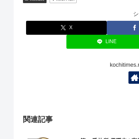
シ
X
LINE
kochitim
関連記事