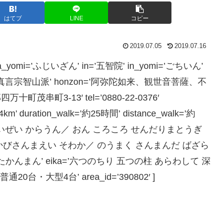
はてブ
LINE
コピー
2019.07.05
2019.07.16
yama_yomi=’ふじいざん’ in=’五智院’ in_yomi=’ごちいん’
huha=’真言宗智山派’ honzon=’阿弥陀如来、観世音菩薩、不
茂串町3-13′ tel=’0880-22-0376′
4km’ duration_walk=’約25時間’ distance_walk=’約
 あみりた ていぜい からうん／ おん ころころ せんだりまとうぎ
かびさんまえい そわか／ のうまく さんまんだ ばざら
かんまん’ eika=’六つのちり 五つの柱 あらわして 深
普通20台・大型4台’ area_id=’390802′ ]