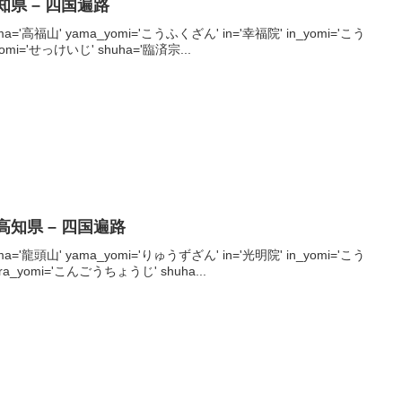
高知県 – 四国遍路
' yama='高福山' yama_yomi='こうふくざん' in='幸福院' in_yomi='こう
yomi='せっけいじ' shuha='臨済宗...
 高知県 – 四国遍路
' yama='龍頭山' yama_yomi='りゅうずざん' in='光明院' in_yomi='こう
ra_yomi='こんごうちょうじ' shuha...