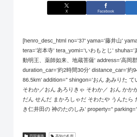
X
Facebook
[henro_desc_html no=’37’ yama=’藤井山’ 
tera=’岩本寺’ tera_yomi=’いわもとじ’ s
動明王、薬師如来、地蔵菩薩’ address=’高岡郡四万十町
duration_car=’約2時間30分’ distance_car=’約9
86.5km’ addition=” shingon=’おん
そわか／おん あろりきゃ そわか／ おん かか
だん せんだ まかろしゃだ そわたや うんたら た
き仁井田の 神のたのしみ’ property=” parking=’
四国遍路
高知の札所