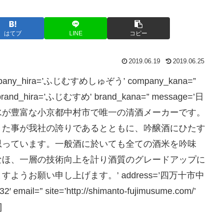
はてブ
LINE
コピー
2019.06.19
2019.06.25
ompany_hira=’ふじむすめしゅぞう’ company_kana=”
’ brand_hira=’ふじむすめ’ brand_kana=” message=’日
水が豊富な小京都中村市で唯一の清酒メーカーです。
きた事が我社の誇りであるとともに、吟醸酒にひたす
思っています。一般酒に於いても全ての酒米を吟味
なほ、一層の技術向上を計り酒質のグレードアップに
うお願い申し上げます。’ address=’四万十市中
′ email=” site=’http://shimanto-fujimusume.com/’
]