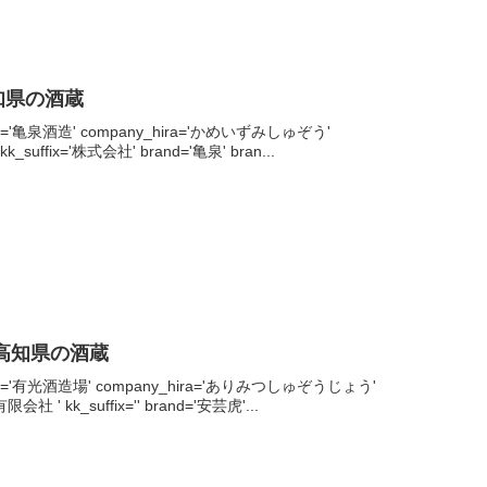
知県の酒蔵
pany='亀泉酒造' company_hira='かめいずみしゅぞう'
' kk_suffix='株式会社' brand='亀泉' bran...
 高知県の酒蔵
mpany='有光酒造場' company_hira='ありみつしゅぞうじょう'
有限会社 ' kk_suffix='' brand='安芸虎'...