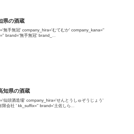
高知県の酒蔵
ny='無手無冠' company_hira='むてむか' company_kana=''
x='' brand='無手無冠' brand_...
 高知県の酒蔵
mpany='仙頭酒造場' company_hira='せんとうしゅぞうじょう'
'有限会社 ' kk_suffix='' brand='土佐しら...