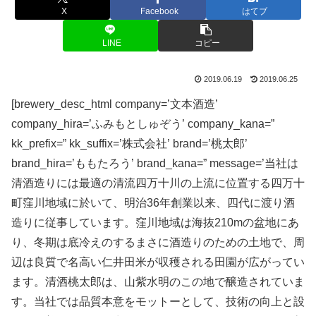
X
Facebook
はてブ
LINE
コピー
2019.06.19
2019.06.25
[brewery_desc_html company=’文本酒造’
company_hira=’ふみもとしゅぞう’ company_kana=”
kk_prefix=” kk_suffix=’株式会社’ brand=’桃太郎’
brand_hira=’ももたろう’ brand_kana=” message=’当社は
清酒造りには最適の清流四万十川の上流に位置する四万十
町窪川地域に於いて、明治36年創業以来、四代に渡り酒
造りに従事しています。窪川地域は海抜210mの盆地にあ
り、冬期は底冷えのするまさに酒造りのための土地で、周
辺は良質で名高い仁井田米が収穫される田園が広がってい
ます。清酒桃太郎は、山紫水明のこの地で醸造されていま
す。当社では品質本意をモットーとして、技術の向上と設