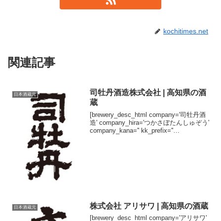
kochitimes.net
関連記事
司牡丹酒造株式会社 | 高知県の酒
日本酒蔵元
蔵
[brewery_desc_html company='司牡丹酒
造' company_hira='つかさぼたんしゅぞう'
company_kana='' kk_prefix=''
kk_suffix='株式会社' brand='司牡丹' b...
株式会社 アリサワ | 高知県の酒蔵
日本酒蔵元
[brewery_desc_html company='アリサワ'