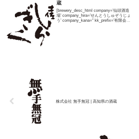
蔵
[brewery_desc_html company='仙頭酒造
場' company_hira='せんとうしゅぞうじょ
う' company_kana='' kk_prefix='有限会社
' kk_suffix='' brand='土佐しら...
株式会社 無手無冠 | 高知県の酒蔵