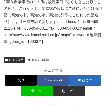
100％自家醸造のこの酒は淡麗辛口でさらりとした喉ごし
の良さ。これからも、愛飲家の皆様にご愛顧いただける地
酒（高知の米、高知の水、高知の酵母にこだわった酒造
り）により一層努めて参ります。’ address=’土佐市出間
2123-1′ tel=’088-854-0811′ fax=’088-854-0813′ email=”
site=’http://www.kameizumi.co.jp/’ map=” keyword=’亀泉酒
造’ genre_id=’100337′ ]
日本酒蔵元
高知の日本酒
シェアする
X
Facebook
はてブ
LINE
コピー