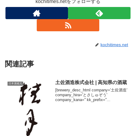
kochitimes.netをフォローする
kochitimes.net
関連記事
土佐酒造株式会社 | 高知県の酒蔵
日本酒蔵元
[brewery_desc_html company='土佐酒造'
company_hira='とさしゅぞう'
company_kana='' kk_prefix=''
kk_suffix='株式会社' brand='桂月'
brand_h...