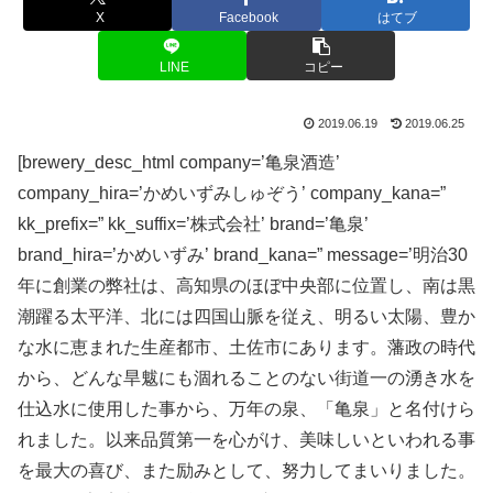
X
Facebook
はてブ
LINE
コピー
2019.06.19
2019.06.25
[brewery_desc_html company=’亀泉酒造’
company_hira=’かめいずみしゅぞう’ company_kana=”
kk_prefix=” kk_suffix=’株式会社’ brand=’亀泉’
brand_hira=’かめいずみ’ brand_kana=” message=’明治30
年に創業の弊社は、高知県のほぼ中央部に位置し、南は黒
潮躍る太平洋、北には四国山脈を従え、明るい太陽、豊か
な水に恵まれた生産都市、土佐市にあります。藩政の時代
から、どんな旱魃にも涸れることのない街道一の湧き水を
仕込水に使用した事から、万年の泉、「亀泉」と名付けら
れました。以来品質第一を心がけ、美味しいといわれる事
を最大の喜び、また励みとして、努力してまいりました。