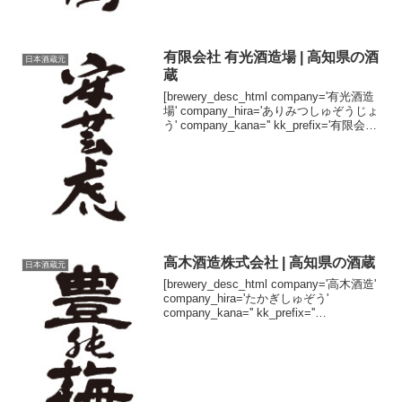
有限会社 有光酒造場 | 高知県の酒
日本酒蔵元
蔵
[brewery_desc_html company='有光酒造
場' company_hira='ありみつしゅぞうじょ
う' company_kana='' kk_prefix='有限会社
' kk_suffix='' brand='安芸虎'...
高木酒造株式会社 | 高知県の酒蔵
日本酒蔵元
[brewery_desc_html company='高木酒造'
company_hira='たかぎしゅぞう'
company_kana='' kk_prefix=''
kk_suffix='株式会社' brand='豊乃梅'
brand...