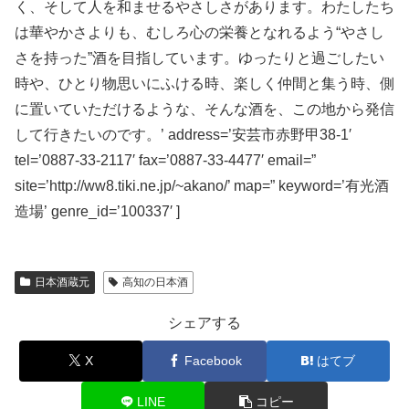
く、そして人を和ませるやさしさがあります。わたしたち
は華やかさよりも、むしろ心の栄養となれるよう“やさし
さを持った”酒を目指しています。ゆったりと過ごしたい
時や、ひとり物思いにふける時、楽しく仲間と集う時、側
に置いていただけるような、そんな酒を、この地から発信
して行きたいのです。’ address=’安芸市赤野甲38-1′
tel=’0887-33-2117′ fax=’0887-33-4477′ email=”
site=’http://ww8.tiki.ne.jp/~akano/’ map=” keyword=’有光酒
造場’ genre_id=’100337′ ]
日本酒蔵元
高知の日本酒
シェアする
X
Facebook
はてブ
LINE
コピー