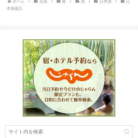
ホーム
高知
食
酒
日本酒
日
本酒蔵元