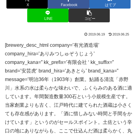
X
Facebook
はてブ
LINE
コピー
2019.06.19
2019.06.25
[brewery_desc_html company=’有光酒造場’
company_hira=’ありみつしゅぞうじょう’
company_kana=” kk_prefix=’有限会社 ‘ kk_suffix=”
brand=’安芸虎’ brand_hira=’あきとら’ brand_kana=”
message=’明治36年（1903年）創業。鮎踊る清流「赤野
川」水系の水は柔らかな味わいで、ふくらみのある酒に適
しています。年間製造数量300石という小規模生産です。
当家創業よりも古く、江戸時代に建てられた酒蔵は小さく
ても存在感があります。「酒に惜しみない時間と手間をか
けています」というのがセールスポイント。土佐という辛
口の地にありながらも、ここで仕込んだ酒は柔らかく、丸